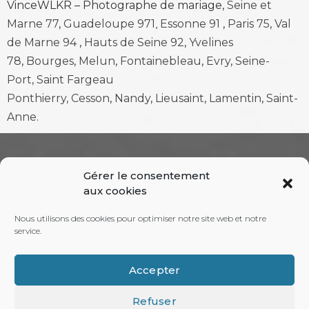
VinceWLKR – Photographe de mariage,
Seine et
,
Marne 77
,
Guadeloupe 971
Essonne 91
,
Paris 75
,
Val
de Marne 94
,
Hauts de Seine 92
,
Yvelines
78
,
Bourges
,
Melun
,
Fontainebleau
,
Evry
,
Seine-
Port,
Saint Fargeau
Ponthierry,
Cesson
,
Nandy
,
Lieusaint
,
Lamentin
,
Saint-
Anne
.
RECHERCHE
Gérer le consentement
aux cookies
Nous utilisons des cookies pour optimiser notre site web et notre
service.
(+33) 06 89 21 08 68
Accepter
Refuser