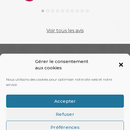
24 
Voir tous les avis
RECHERCHE
Gérer le consentement
aux cookies
Nous utilisons des cookies pour optimiser notre site web et notre
service.
(+33) 06 89 21 08 68
Accepter
Refuser
Préférences