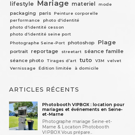
Mariage
lifestyle
materiel
mode
packaging
paris
Peinture corporelle
performance
photo d'identité
photo d'identité cesson
photo d'identité seine port
Plage
photoshop
Photographe Seine-Port
reportage
séance famille
portrait
streetart
tuto
séance photo
Tirages d’art
V3M
velvet
Vernissage
Édition limitée
à domicile
ARTICLES RÉCENTS
Photobooth VIPBOX : location pour
mariages et événements en Seine-
et-Marne
Photographe mariage Seine-et-
Marne & Location Photobooth
VIPBOX Vous prépare..