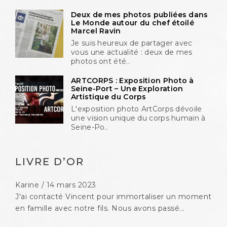
Deux de mes photos publiées dans
Le Monde autour du chef étoilé
Marcel Ravin
Je suis heureux de partager avec
vous une actualité : deux de mes
photos ont été..
ARTCORPS : Exposition Photo à
Seine-Port – Une Exploration
Artistique du Corps
L'exposition photo ArtCorps dévoile
une vision unique du corps humain à
Seine-Po..
LIVRE D’OR
Karine
/
14 mars 2023
J'ai contacté Vincent pour immortaliser un moment
Guy
/
5 avril 2022
en famille avec notre fils. Nous avons passé...
Un grand merci à Vincent pour la qualité de son
reportage sa disponibilité sa discrétion...