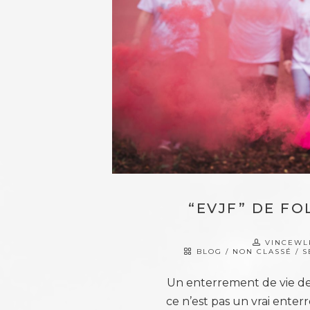
“EVJF” DE FO
VINCEW
BLOG
/
NON CLASSÉ
/
S
Un enterrement de vie de j
ce n’est pas un vrai enter