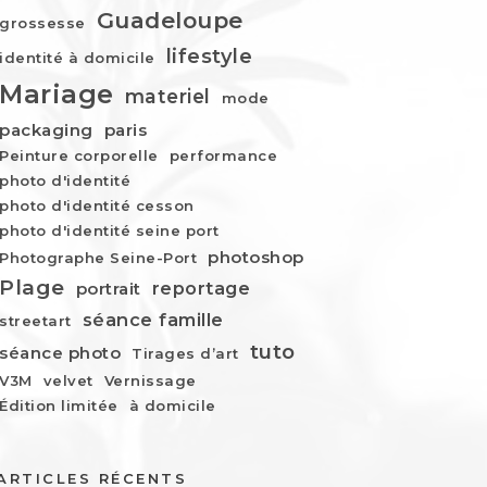
Guadeloupe
grossesse
lifestyle
identité à domicile
Mariage
materiel
mode
packaging
paris
Peinture corporelle
performance
photo d'identité
photo d'identité cesson
photo d'identité seine port
photoshop
Photographe Seine-Port
Plage
reportage
portrait
séance famille
streetart
tuto
séance photo
Tirages d’art
V3M
velvet
Vernissage
Édition limitée
à domicile
ARTICLES RÉCENTS