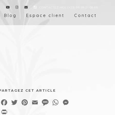
CONTACTEZ-MOI: (+33) 06 89 21 08 68
Blog
Espace client
Contact
PARTAGEZ CET ARTICLE
Facebook
Twitter
Pinterest
Email
Message
WhatsApp
Messenger
Print