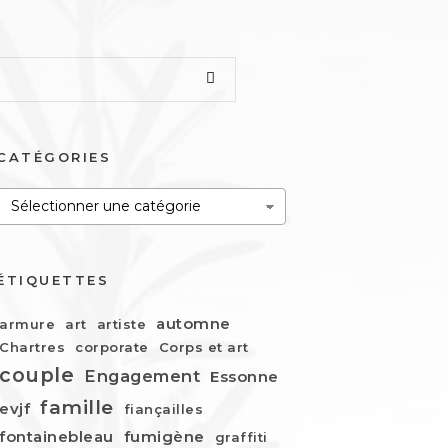
CATÉGORIES
Catégories
ÉTIQUETTES
automne
armure
art
artiste
Chartres
corporate
Corps et art
couple
Engagement
Essonne
famille
evjf
fiançailles
fontainebleau
fumigène
graffiti