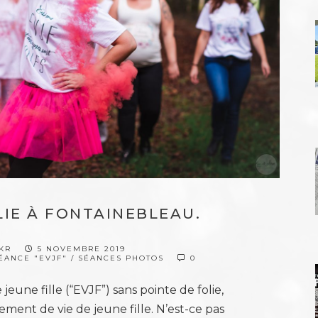
LIE À FONTAINEBLEAU.
LKR
5 NOVEMBRE 2019
ÉANCE "EVJF"
/
SÉANCES PHOTOS
0
eune fille (“EVJF”) sans pointe de folie,
rement de vie de jeune fille. N’est-ce pas