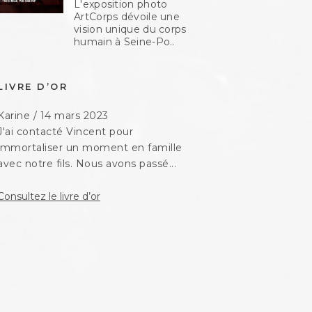
L'exposition photo
ArtCorps dévoile une
vision unique du corps
humain à Seine-Po..
LIVRE D’OR
Karine
/
14 mars 2023
J'ai contacté Vincent pour
Guy
/
5 avril 2022
immortaliser un moment en famille
Un grand merci à Vincent pour la
avec notre fils. Nous avons passé...
qualité de son reportage sa
disponibilité sa discrétion...
Consultez le livre d’or