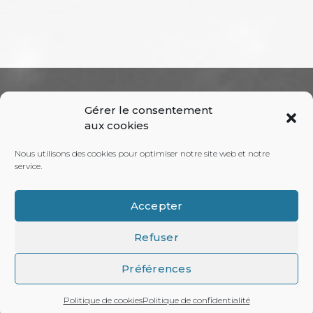
RECHERCHE
Gérer le consentement
aux cookies
Nous utilisons des cookies pour optimiser notre site web et notre
service.
(+33) 06 89 21 08 68
Accepter
Refuser
Préférences
Je vous réponds en direct.
©VINCEWLKR 2024 / SIRET:
50290949200022
Politique de cookies
Politique de confidentialité
POLITIQUE DE CONFIDENTIALITÉ
Open
CGV