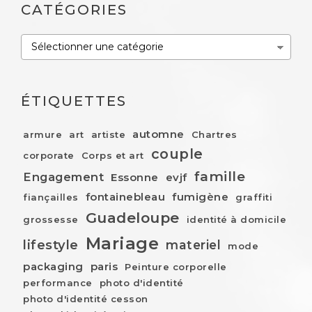
CATÉGORIES
Catégories
ÉTIQUETTES
automne
armure
art
artiste
Chartres
couple
corporate
Corps et art
famille
Engagement
Essonne
evjf
fontainebleau
fumigène
fiançailles
graffiti
Guadeloupe
grossesse
identité à domicile
Mariage
lifestyle
materiel
mode
packaging
paris
Peinture corporelle
performance
photo d'identité
photo d'identité cesson